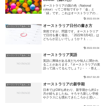
オーストラリアの国の色（National
colour）ってご存知ですか？「金」と
「緑」です。これはオーストラリアの国
花である Golden Wattle（ピクナンサアカ
2022.03.04
シア）の色が由来のようです。オースト
ラリアのスポーツチームのユニフォー...
オーストラリア日付の書き方
オーストラリアあれこれ
突然ですが、問題です。オーストラリア
で日付を書く場合、「2022年3月4日」は
どちらが正しいでしょうか？１．
3/4/2022２．4/3/2022正解は・・・２．で
す。そうなんです、オーストラリアでは
2022.03.04
「日／月／年」の順番なんですね。ちな
みに、...
オーストラリア英語
オーストラリアあれこれ
英語に興味がある友だちや知人に聞かれ
ることがあります。｢オーストラリアの英
語って訛ってるんでしょ？｣・・・答えは
Yes＆No（どちらでもない）です。日本
の英語教育はアメリカ英語を主に使って
2017.02.20
いるので、それを基準とするのなら、オ
ーストラリア英...
オーストラリアの新学期
オーストラリアあれこれ
日本ではGWも終わり、新学期から約1ヶ
月が経ちましたね。そろそろ新しい学校
やクラスにも慣れてきたころかと思いま
す(^.^)さて、オーストラリアの新学期は
いつからかご存知でしょうか？2月です！